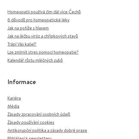
Homeopatii používá čím dál více Čechů
6 důvodů pro homeopatické léky
Jak na potíže s hlasem
Jak na léčbu viróz a chřipkových stavů
Trápí Vás kašel?
Lze zmírnit stres pomocí homeopatie?
Kalendář růstu mléčných zubů
Informace
Kariéra
Média
Zásady zpracování osobních údajů
Zásady používání cookies
Antikorupční politika a zásady dobré praxe
Přihlášení k newsletteru