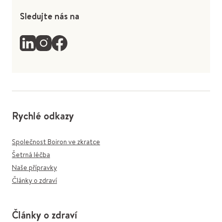
Sledujte nás na
Rychlé odkazy
Společnost Boiron ve zkratce
Šetrná léčba
Naše přípravky
Články o zdraví
Články o zdraví