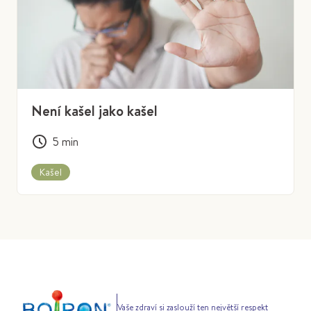
Není kašel jako kašel
5
min
Kašel
Vaše zdraví si zaslouží ten největší respekt