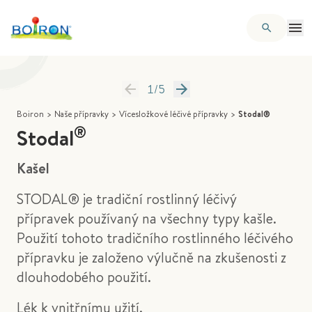
1
/
5
Boiron
>
Naše přípravky
>
Vícesložkové léčivé přípravky
>
Stodal®
®
Stodal
Kašel
STODAL® je tradiční rostlinný léčivý
přípravek používaný na všechny typy kašle.
Použití tohoto tradičního rostlinného léčivého
přípravku je založeno výlučně na zkušenosti z
dlouhodobého použití.
Lék k vnitřnímu užití.