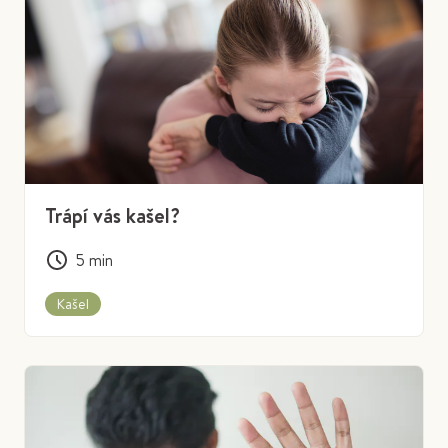
Trápí vás kašel?
5
min
Kašel