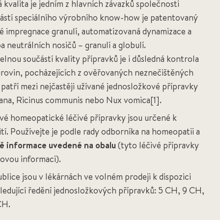
 kvalita je jedním z hlavních závazků společnosti
ástí speciálního výrobního know-how je patentovaný
té impregnace granulí, automatizovaná dynamizace a
a neutrálních nosičů – granulí a globulí.
nou součástí kvality přípravků je i důsledná kontrola
rovin, pocházejících z ověřovaných neznečištěných
 patří mezi nejčastěji užívané jednosložkové přípravky
ana, Ricinus communis nebo Nux vomica[1].
é homeopatické léčivé přípravky jsou určené k
ití. Používejte je podle rady odborníka na homeopatii a
vě informace uvedené na obalu
(tyto léčivé přípravky
lovou informaci).
blice jsou v lékárnách ve volném prodeji k dispozici
sledující ředění jednosložkových přípravků: 5 CH, 9 CH,
CH.