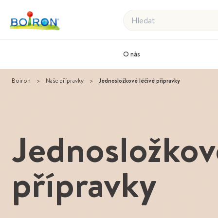
Hledat
O nás
Boiron
>
Naše přípravky
>
Jednosložkové léčivé přípravky
Jednosložkové
přípravky