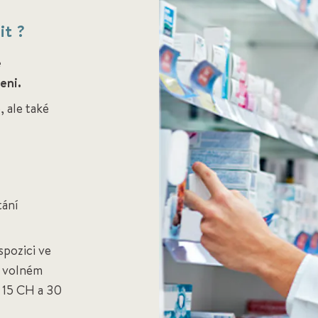
t ?
e
eni.
, ale také
tání
spozici ve
e volném
, 15 CH a 30