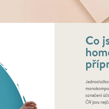
Co j
home
příp
Jednosložko
monokomponen
označení úči
ČR jsou nejča