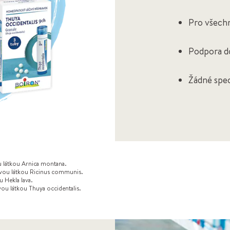
Pro všechn
Podpora do
Žádné spe
u látkou Arnica montana.
čivou látkou Ricinus communis.
u Hekla lava.
vou látkou Thuya occidentalis.