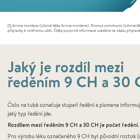
[1] Arnica montana (účinná látka Arnica montana), Ricinus communis (účinná lá
přípravky k vnitřnímu užití. Čtěte pozorně informace uváděné na obalu příprav
Jaký je rozdíl mezi
ředěním 9 CH a 30
Číslo na tubě označuje stupeň ředění a písmena informuj
jaký typ ředění jde.
Rozdílem mezi ředěním 9 CH a 30 CH je počet ředění
.
Pro výrobu léku označeného 9 CH byl původní roztok 