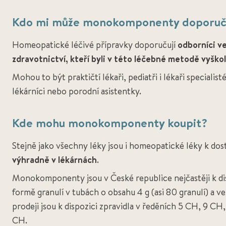
Kdo mi může monokomponenty doporuči
Homeopatické léčivé přípravky doporučují
odborníci v
zdravotnictví, kteří byli v této léčebné metodě vyškol
Mohou to být praktičtí lékaři, pediatři i lékaři specialisté
lékárníci nebo porodní asistentky.
Kde mohu monokomponenty koupit?
Stejně jako všechny léky jsou i homeopatické léky k dos
výhradně v lékárnách
.
Monokomponenty jsou v České republice nejčastěji k di
formě granulí v tubách o obsahu 4 g (asi 80 granulí) a v
prodeji jsou k dispozici zpravidla v ředěních 5 CH, 9 CH
CH.