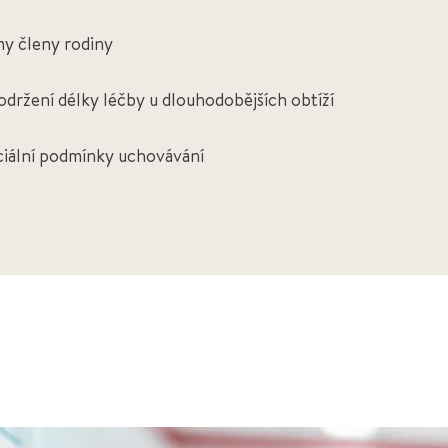
y členy rodiny
držení délky léčby u dlouhodobějších obtíží
ciální podmínky uchovávání