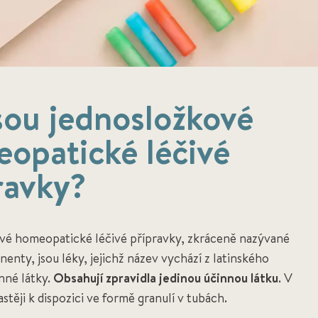
sou jednosložkové
opatické léčivé
ravky?
vé homeopatické léčivé přípravky, zkráceně nazývané
ty, jsou léky, jejichž název vychází z latinského
nné látky.
Obsahují zpravidla jedinou účinnou látku
. V
stěji k dispozici ve formě granulí v tubách.