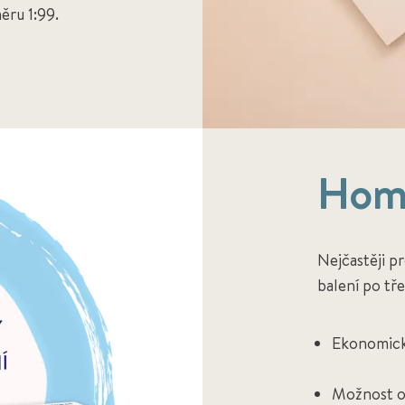
ěru 1:99.
Hom
Nejčastěji 
balení po tř
Ekonomické
Možnost o