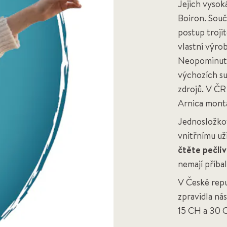
Jejich vysoká
Boiron. Souč
postup troji
vlastní výrob
Neopominutel
výchozích su
zdrojů. V ČR
Arnica mont
Jednosložkov
vnitřnímu už
čtěte pečli
nemají příba
V České repu
zpravidla ná
15 CH a 30 