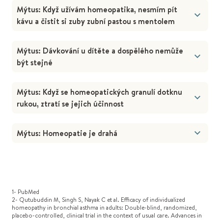
Mýtus: Když užívám homeopatika, nesmím pít
kávu a čistit si zuby zubní pastou s mentolem
Mýtus: Dávkování u dítěte a dospělého nemůže
být stejné
Mýtus: Když se homeopatických granulí dotknu
rukou, ztratí se jejich účinnost
Mýtus: Homeopatie je drahá
1- PubMed
2- Qutubuddin M, Singh S, Nayak C et al. Efficacy of individualized
homeopathy in bronchial asthma in adults: Double-blind, randomized,
placebo-controlled, clinical trial in the context of usual care. Advances in