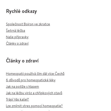
Rychlé odkazy
Společnost Boiron ve zkratce
Šetrná léčba
Naše přípravky
Články o zdraví
Články o zdraví
Homeopatii používá čím dál více Čechů
6 důvodů pro homeopatické léky
Jak na potíže s hlasem
Jak na léčbu viróz a chřipkových stavů
Trápí Vás kašel?
Lze zmírnit stres pomocí homeopatie?