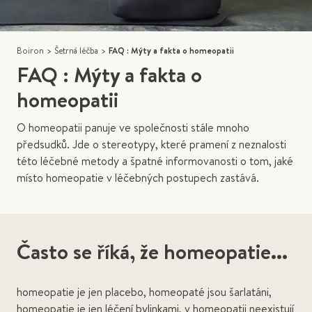
Boiron
>
Šetrná léčba
>
FAQ : Mýty a fakta o homeopatii
FAQ : Mýty a fakta o
homeopatii
O homeopatii panuje ve společnosti stále mnoho
předsudků. Jde o stereotypy, které pramení z neznalosti
této léčebné metody a špatné informovanosti o tom, jaké
místo homeopatie v léčebných postupech zastává.
Často se říká, že homeopatie...
homeopatie je jen placebo, homeopaté jsou šarlatáni,
homeopatie je jen léčení bylinkami, v homeopatii neexistují