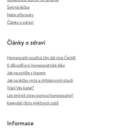
Šetrná léčba
Naše přípravky
Články o zdraví
Články o zdraví
Homeopatii používá čím dál více Čechů
6 důvodů pro homeopatické léky
Jak na potíže s hlasem
Jak na léčbu viróz a chřipkových stavů
Trápí Vás kašel?
Lze zmírnit stres pomocí homeopatie?
Kalendář růstu mléčných zubů
Informace