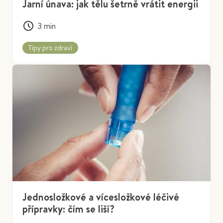
Jarní únava: jak tělu šetrně vrátit energii
3
min
Tipy pro zdraví
Jednosložkové a vícesložkové léčivé
přípravky: čím se liší?