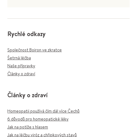
Rychlé odkazy
Společnost Boiron ve zkratce
Šetrná léčba
Naše přípravky
Články o zdraví
Články o zdraví
Homeopatii používá čím dál více Čechů
6 důvodů pro homeopatické léky
Jak na potíže s hlasem
Jak na léčbu viróz a chřipkových stavů