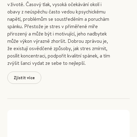
v životě. Časový tlak, vysoká očekávání okolí i
obavy z neúspěchu často vedou k psychickému
napětí, problémům se soustředěním a poruchám
spánku. Přestože je stres v přiměřené míře
přirozený a může být i motivující, jeho nadbytek
může výkon výrazně zhoršit. Dobrou zprávou je,
že existují osvědčené způsoby, jak stres zmírnit,
posílit koncentraci, podpořit kvalitní spánek, a tím
zvýšit šanci vydat ze sebe to nejlepší.
Zjistit více