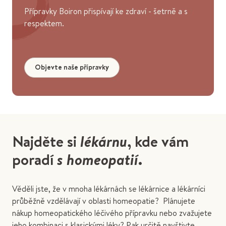
Přípravky Boiron přispívají ke zdraví - šetrně a s
respektem.
Objevte naše přípravky
Najděte si
lékárnu
, kde vám
poradí
s homeopatií
.
Věděli jste, že v mnoha lékárnách se lékárnice a lékárníci
průběžně vzdělávají v oblasti homeopatie? Plánujete
nákup homeopatického léčivého přípravku nebo zvažujete
jeho kombinaci s klasickými léky? Pak určitě navštivte