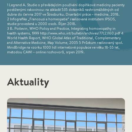
1 Legrand A. Studie o převládajícím používání doplňkové medicíny pacienty
postiženými rakovinou: na základě 535 dotazníků nashromážděných od
dubna do června 2017 ve Štrasburku. Disertační práce – medicína, 2018.
2 Infografika „Francouzi a homeopatie“ realizovaná institutem IPSOS,
studie provedená u 2000 osob. Říjen 2018.
3 B. Poitevin, WHO Policy and Practice, Integrating homoeopathy in
health systems, 1999 http://www.who.int/bulletin/archives/77(2)160.pdf 4
World Health Report, WHO Global Atlas of Traditional, Complementary
and Alternative Medicine, Map Volume, 2005 5 Průzkum realizovaný spol.
MindBridge na vzorku 1000 lidí internetové populace ve věku 18-55 let,
metodou CAWI – online rozhovorů, srpen 2019.
Aktuality