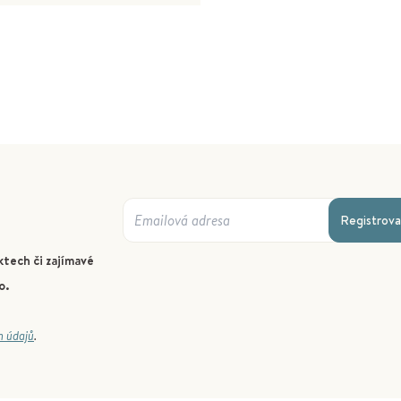
Registrova
tech či zajímavé
o.
h údajů
.