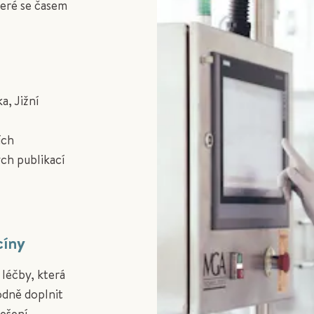
teré se časem
a, Jižní
ích
ch publikací
cíny
léčby, která
odně doplnit
ešení