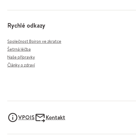
Rychlé odkazy
Společnost Boiron ve zkratce
Šetrná léčba
Naše přípravky
Články o zdraví
VPOIS
Kontakt