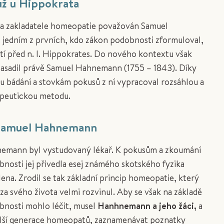
už u Hippokrata
za zakladatele homeopatie považován Samuel
jedním z prvních, kdo zákon podobnosti zformuloval,
letí před n. l. Hippokrates. Do nového kontextu však
asadil právě Samuel Hahnemann (1755 – 1843). Díky
 bádání a stovkám pokusů z ní vypracoval rozsáhlou a
apeutickou metodu.
Samuel Hahnemann
emann byl vystudovaný lékař. K pokusům a zkoumání
nosti jej přivedla esej známého skotského fyzika
lena. Zrodil se tak základní princip homeopatie, který
 svého života velmi rozvinul. Aby se však na základě
nosti mohlo léčit, musel
Hanhnemann a jeho žáci,
a
alší generace homeopatů, zaznamenávat poznatky