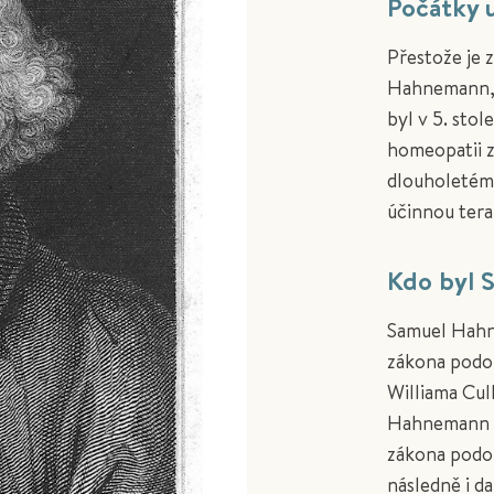
Počátky 
Přestože je 
Hahnemann, 
byl v 5. sto
homeopatii z
dlouholetému
účinnou ter
Kdo byl 
Samuel Hahn
zákona podob
Williama Cul
Hahnemann za
zákona podob
následně i d