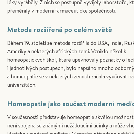
léky vyráběly. Z nich se postupně vyvíjely laboratoře, k
přeměnily v moderní farmaceutické společnosti.
Metoda rozšířená po celém světě
Během 19. století se metoda rozšířila do USA, Indie, Rusk
Ameriky a některých afrických zemí. Vzniklo několik
homeopatických škol, které upevňovaly poznatky o léc
i jednotlivých postupech, bylo napsáno mnoho odborný
a homeopatie se v některých zemích začala vyučovat na
univerzitách.
Homeopatie jako součást moderní medi
V současnosti představuje homeopatie skvělou možnost 
není spojena se známými nežádoucími účinky a může vh
klasickou moderní medicínu. V mnoha případech nabízí ř