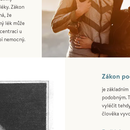
léky. Zákon
á, že
ný lék může
centraci u
pí nemocný.
Zákon po
je základní
podobným. T
vyléčit tehdy
člověka vyvo