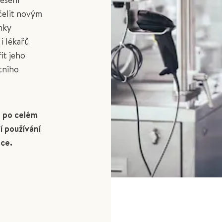
 čelit novým
inky
i lékařů
řit jeho
tního
a po celém
í používání
ice.