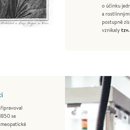
o účinku jed
a rostlinným
postupně zís
vznikaly
tzv.
í
řipravoval
 1850 se
homeopatické