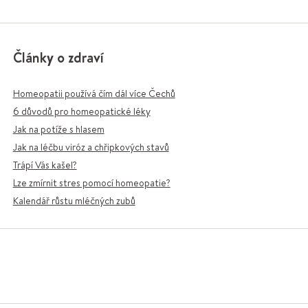
Články o zdraví
Homeopatii používá čím dál více Čechů
6 důvodů pro homeopatické léky
Jak na potíže s hlasem
Jak na léčbu viróz a chřipkových stavů
Trápí Vás kašel?
Lze zmírnit stres pomocí homeopatie?
Kalendář růstu mléčných zubů