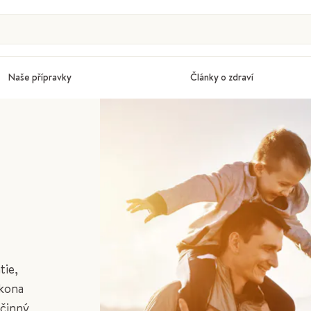
Naše přípravky
Články o zdraví
tie,
ákona
účinný