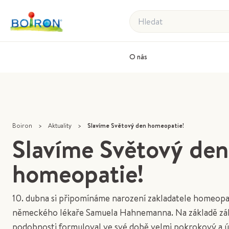
Hledat
O nás
Boiron
>
Aktuality
>
Slavíme Světový den homeopatie!
Slavíme Světový den
homeopatie!
10. dubna si připomínáme narození zakladatele homeopa
německého lékaře Samuela Hahnemanna. Na základě z
podobnosti formuloval ve své době velmi pokrokový a 