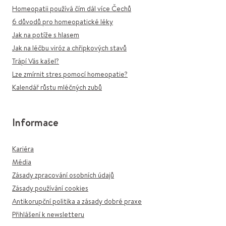
Homeopatii používá čím dál více Čechů
6 důvodů pro homeopatické léky
Jak na potíže s hlasem
Jak na léčbu viróz a chřipkových stavů
Trápí Vás kašel?
Lze zmírnit stres pomocí homeopatie?
Kalendář růstu mléčných zubů
Informace
Kariéra
Média
Zásady zpracování osobních údajů
Zásady používání cookies
Antikorupční politika a zásady dobré praxe
Přihlášení k newsletteru