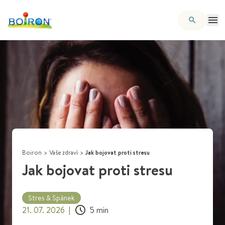
Boiron
>
Vaše zdraví
>
Jak bojovat proti stresu
Jak bojovat proti stresu
Stres & Spánek
21. 07. 2026
|
5
min