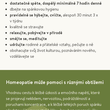
dostatečně spěte, dospělý minimálně 7 hodin denně
dbejte na spánkovou hygienu
pravidelně se hýbejte, cvičte,
alespoň 30 minut 3 x
v týdnu
kvalitně se stravujte
relaxujte, pobývejte v přírodě
smějte se, meditujte
udržujte
rodinné a přátelské vztahy, pečujte o ně
obohacujte svůj život kulturou, poznáváním nového,
vzdělávejte se
Homeopatie může pomoci s různými obtížemi
Vhodnou cestu k léčbě úzkosti a emočního napětí, které
se projevují neklidem, nervozitou, podrážděností a
poruchami koncentrace, a k léčbě lehkých poruch spánku