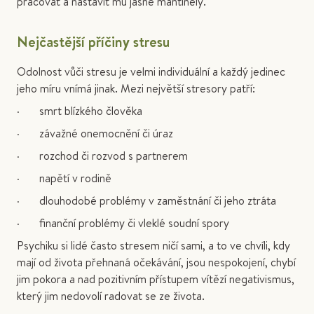
pracovat a nastavit mu jasné mantinely.
Nejčastější příčiny stresu
Odolnost vůči stresu je velmi individuální a každý jedinec
jeho míru vnímá jinak. Mezi největší stresory patří:
· smrt blízkého člověka
· závažné onemocnění či úraz
· rozchod či rozvod s partnerem
· napětí v rodině
· dlouhodobé problémy v zaměstnání či jeho ztráta
· finanční problémy či vleklé soudní spory
Psychiku si lidé často stresem ničí sami, a to ve chvíli, kdy
mají od života přehnaná očekávání, jsou nespokojení, chybí
jim pokora a nad pozitivním přístupem vítězí negativismus,
který jim nedovolí radovat se ze života.