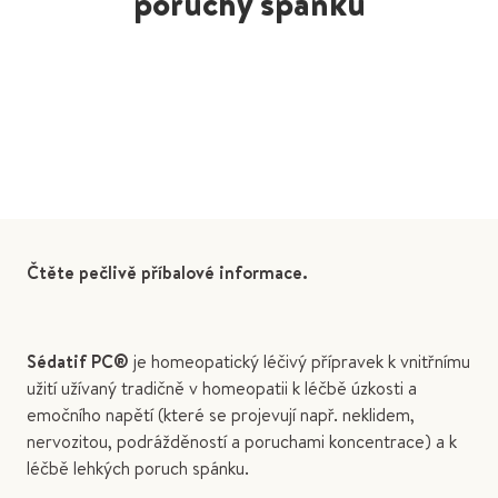
poruchy spánku
Čtěte pečlivě příbalové informace.
Sédatif PC®
je homeopatický léčivý přípravek k vnitřnímu
užití užívaný tradičně v homeopatii k léčbě úzkosti a
emočního napětí (které se projevují např. neklidem,
nervozitou, podrážděností a poruchami koncentrace) a k
léčbě lehkých poruch spánku.