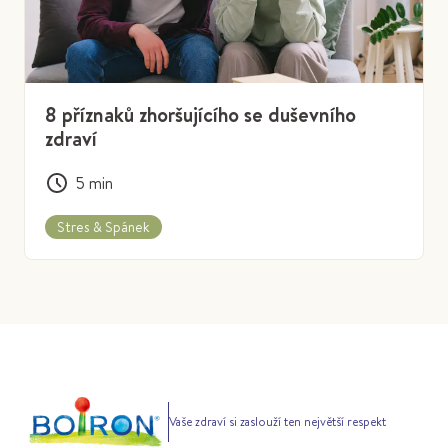
8 příznaků zhoršujícího se duševního
zdraví
5
min
Stres & Spánek
Vaše zdraví si zaslouží ten největší respekt