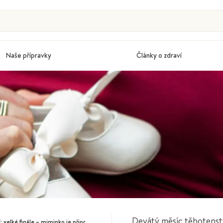
Naše přípravky
Články o zdraví
Devátý měsíc těhotenstv
elké finále – miminko je připravené