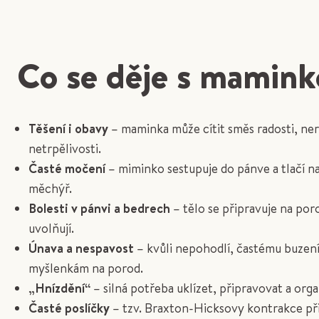
Co se děje s mamin
Těšení i obavy
– maminka může cítit směs radosti, ner
netrpělivosti.
Časté močení
– miminko sestupuje do pánve a tlačí 
měchýř.
Bolesti v pánvi a bedrech
– tělo se připravuje na por
uvolňují.
Únava a nespavost
– kvůli nepohodlí, častému buzení
myšlenkám na porod.
„Hnízdění“
– silná potřeba uklízet, připravovat a orga
Časté poslíčky
– tzv. Braxton-Hicksovy kontrakce při