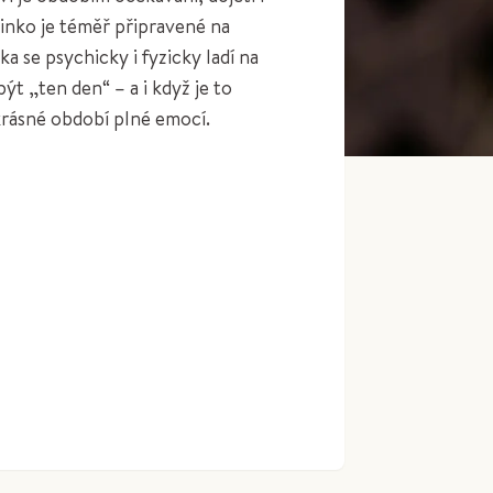
inko je téměř připravené na
a se psychicky i fyzicky ladí na
t „ten den“ – a i když je to
krásné období plné emocí.