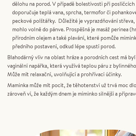
dělohu na porod. V případě bolestivosti při poslíčcích
doporučuje teplá vana, sprcha, termofor či pohankov
peckové polštářky. Důležité je vyprazdňování střeva
mohlo volně do pánve. Prospěšná je masáž perinea (h
přírodním olejem a také plavání, které pomůže mimin
předního postavení, odkud lépe spustí porod.
Blahodárný vliv na oblast hráze a porodních cest má byl
vaginální napářka, která využívá teplou páru z bylinnéh
Může mít relaxační, uvolňující a prohřívací účinky.
Maminka může mít pocit, že těhotenství už trvá moc dlo
zároveň ví, že každým dnem je miminko silnější a připrav