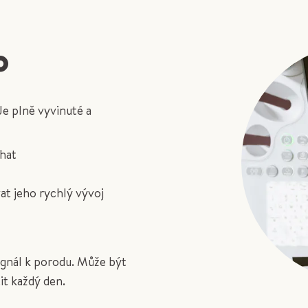
o
 Je plně vyvinuté a
hat
at jeho rychlý vývoj
ignál k porodu. Může být
it každý den.