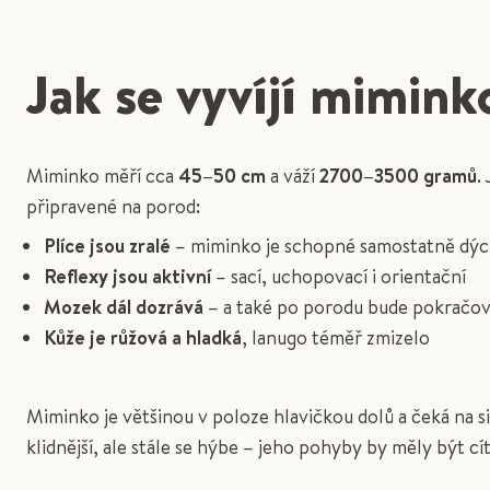
Jak se vyvíjí mimink
Miminko měří cca
45–50 cm
a váží
2700–3500 gramů
.
připravené na porod:
Plíce jsou zralé
– miminko je schopné samostatně dýc
Reflexy jsou aktivní
– sací, uchopovací i orientační
Mozek dál dozrává
– a také po porodu bude pokračov
Kůže je růžová a hladká
, lanugo téměř zmizelo
Miminko je většinou v poloze hlavičkou dolů a čeká na s
klidnější, ale stále se hýbe – jeho pohyby by měly být cít