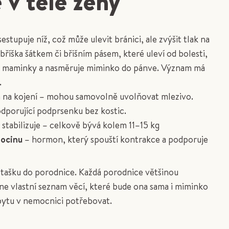
 v těle ženy
stupuje níž, což může ulevit bránici, ale zvýšit tlak na
říška šátkem či břišním pásem, které uleví od bolesti,
 maminky a nasměruje miminko do pánve. Význam má
.
a na kojení – mohou samovolně uvolňovat mlezivo.
podporující podprsenku bez kostic.
 stabilizuje – celkově bývá kolem 11–15 kg
tocinu
– hormon, který spouští kontrakce a podporuje
tašku do porodnice. Každá porodnice většinou
ne vlastní seznam věcí, které bude ona sama i miminko
bytu v nemocnici potřebovat.