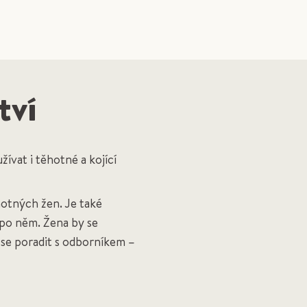
tví
vat i těhotné a kojící
otných žen. Je také
 po něm. Žena by se
 se poradit s odborníkem –