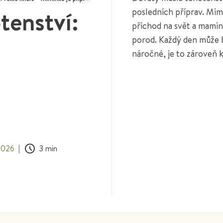
tenství:
posledních příprav. Mim
příchod na svět a mamink
porod. Každý den může bý
náročné, je to zároveň 
 2026
|
3
min