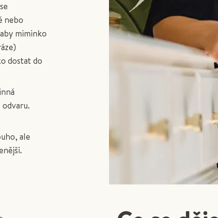
 se
é nebo
, aby miminko
ráze)
ko dostat do
inná
o odvaru.
uho, ale
enější.