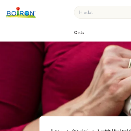
Hledat
O nás
Boiron
>
Vaše zdraví
>
9. měsíc těhotenství: v