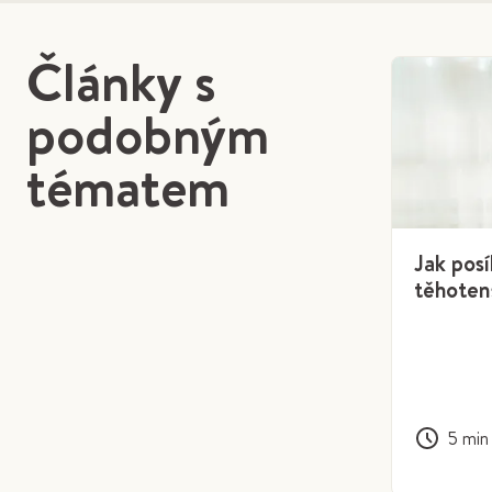
Články s
podobným
tématem
Jak posí
těhoten
5
min