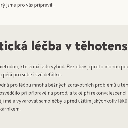
erý jsme pro vás připravili.
cká léčba v těhotens
etodou, která má řadu výhod. Bez obav ji proto mohou použí
 péči pro sebe i své děťátko.
odná pro léčbu mnoha běžných zdravotních problémů u těh
osvědčilo při přípravě na porod, a také při rekonvalescenci
i měla vyvarovat samoléčby a před užitím jakýchkoliv léků
kárníkem.