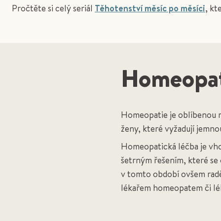
Pročtěte si celý seriál
Těhotenství měsíc po měsíci
, kt
Homeopati
Homeopatie je oblíbenou m
ženy, které vyžadují jemnou
Homeopatická léčba je vh
šetrným řešením, které se 
v tomto období ovšem raděj
lékařem homeopatem či lé