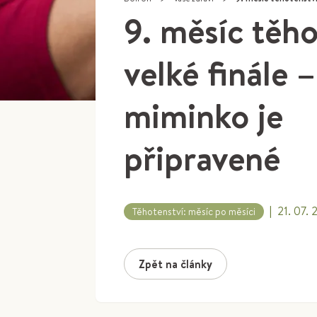
9. měsíc těho
velké finále –
miminko je
připravené
|
21. 07.
Těhotenství: měsíc po měsíci
Zpět na články