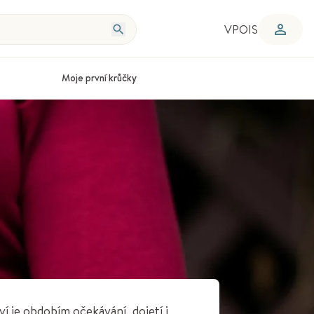
VPOIS
Moje první krůčky
í je obdobím očekávání, dojetí i