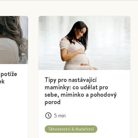
 potíže
Tipy pro nastávající
ek
maminky: co udělat pro
sebe, miminko a pohodový
porod
5
min
Těhotenství & Mateřství