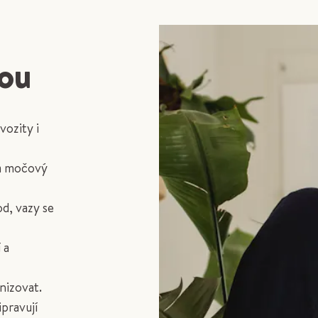
kou
vozity i
na močový
od, vazy se
 a
nizovat.
pravují