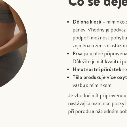
Co se děje
Děloha klesá
– miminko se
pánev. Vhodný je podvaz b
podpoří možnost pohybu
zejména u žen s diastázou
Prsa
jsou plně připraven
Důležité je mít kvalitní 
Hmotnostní přírůstek
se
Tělo produkuje více oxy
vazbu s miminkem
Je vhodné mít připravenou 
nastávající mamince poskyt
při porodu a následném po