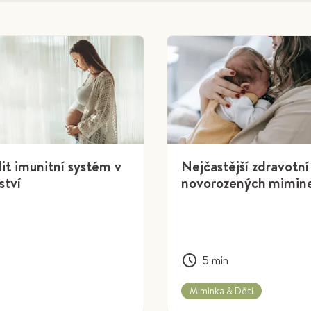
lit imunitní systém v
Nejčastější zdravotní
ství
novorozených mimin
5
min
Miminka & Děti