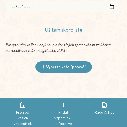
Už tam skoro jste
Poskytnutím vašich údajů souhlasíte s jejich zpracováním za účelem
personalizace vašeho digitálního zážitku.
Vyberte vaše "poprvé"
Přehled
Přidat
Rady & Tipy
vašich
vzpomínku
vzpomínek
na "poprvé"