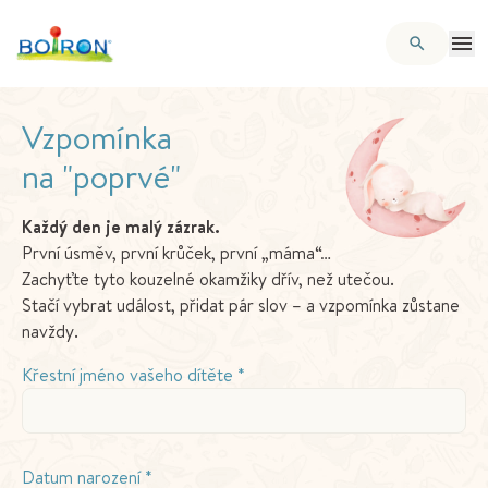
Vzpomínka
na "poprvé"
Každý den je malý zázrak.
První úsměv, první krůček, první „máma“…
Zachyťte tyto kouzelné okamžiky dřív, než utečou.
Stačí vybrat událost, přidat pár slov – a vzpomínka zůstane
navždy.
Křestní jméno vašeho dítěte *
Datum narození *