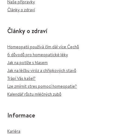
Naše přípravky
Články o zdraví
Články o zdraví
Homeopatii používá čím dál více Čechů
6 důvodů pro homeopatické léky
Jak na potíže s hlasem
Jak na léčbu viróz a chřipkových stavů
Trápí Vás kašel?
Lze zmírnit stres pomocí homeopatie?
Kalendář růstu mléčných zubů
Informace
Kariéra