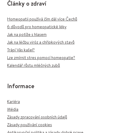
Články o zdraví
Homeopatii používá čím dál více Čechů
6 důvodů pro homeopatické léky
Jak na potíže s hlasem
Jak na léčbu viróz a chřipkových stavů
Trápí Vás kašel?
Lze zmírnit stres pomocí homeopatie?
Kalendář růstu mléčných zubů
Informace
Kariéra
Média
Zásady zpracování osobních údajů
Zásady používání cookies
Antikorupční politika a zásady dobré praxe