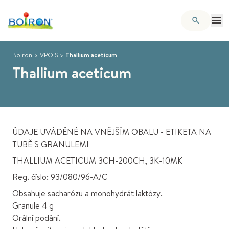
Boiron
>
VPOIS
>
Thallium aceticum
Thallium aceticum
ÚDAJE UVÁDĚNÉ NA VNĚJŠÍM OBALU - ETIKETA NA
TUBĚ S GRANULEMI
THALLIUM ACETICUM 3CH-200CH, 3K-10MK
Reg. číslo: 93/080/96-A/C
Obsahuje sacharózu a monohydrát laktózy.
Granule 4 g
Orální podání.