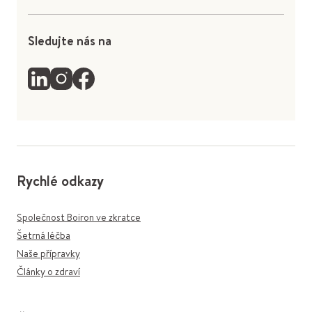
Sledujte nás na
Rychlé odkazy
Společnost Boiron ve zkratce
Šetrná léčba
Naše přípravky
Články o zdraví