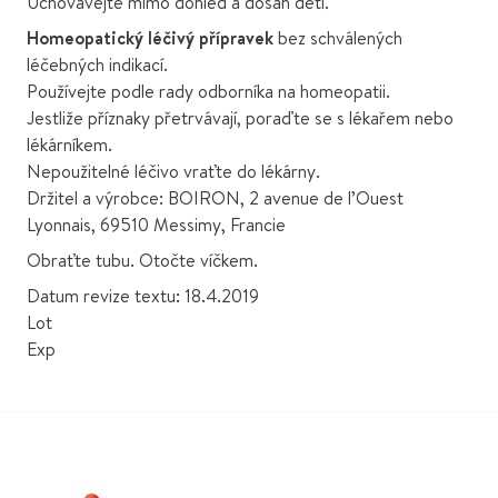
Uchovávejte mimo dohled a dosah dětí.
Homeopatický léčivý přípravek
bez schválených
léčebných indikací.
Používejte podle rady odborníka na homeopatii.
Jestliže příznaky přetrvávají, poraďte se s lékařem nebo
lékárníkem.
Nepoužitelné léčivo vraťte do lékárny.
Držitel a výrobce: BOIRON, 2 avenue de l’Ouest
Lyonnais, 69510 Messimy, Francie
Obraťte tubu. Otočte víčkem.
Datum revize textu: 18.4.2019
Lot
Exp