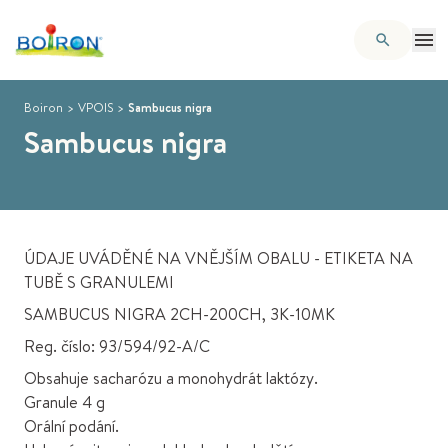
Boiron
>
VPOIS
>
Sambucus nigra
Sambucus nigra
ÚDAJE UVÁDĚNÉ NA VNĚJŠÍM OBALU - ETIKETA NA
TUBĚ S GRANULEMI
SAMBUCUS NIGRA 2CH-200CH, 3K-10MK
Reg. číslo: 93/594/92-A/C
Obsahuje sacharózu a monohydrát laktózy.
Granule 4 g
Orální podání.