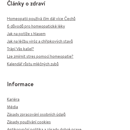
Články o zdraví
Homeopatii používá čím dál více Čechů
6 důvodů pro homeopatické léky
Jak na potíže s hlasem
Jak na léčbu viróz a chřipkových stavů
Trápí Vás kašel?
Lze zmírnit stres pomocí homeopatie?
Kalendář růstu mléčných zubů
Informace
Kariéra
Média
Zásady zpracování osobních údajů
Zásady používání cookies
Antikorupční politika a zásady dobré praxe