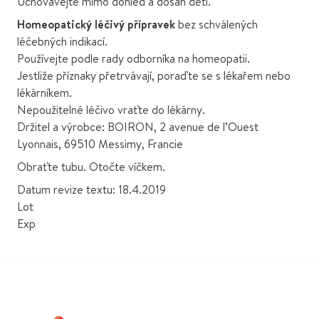
Uchovávejte mimo dohled a dosah dětí.
Homeopatický léčivý přípravek
bez schválených
léčebných indikací.
Používejte podle rady odborníka na homeopatii.
Jestliže příznaky přetrvávají, poraďte se s lékařem nebo
lékárníkem.
Nepoužitelné léčivo vraťte do lékárny.
Držitel a výrobce: BOIRON, 2 avenue de l’Ouest
Lyonnais, 69510 Messimy, Francie
Obraťte tubu. Otočte víčkem.
Datum revize textu: 18.4.2019
Lot
Exp