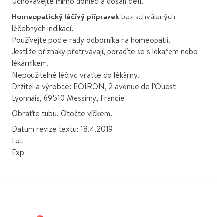
Uchovávejte mimo dohled a dosah dětí.
Homeopatický léčivý přípravek
bez schválených
léčebných indikací.
Používejte podle rady odborníka na homeopatii.
Jestliže příznaky přetrvávají, poraďte se s lékařem nebo
lékárníkem.
Nepoužitelné léčivo vraťte do lékárny.
Držitel a výrobce: BOIRON, 2 avenue de l’Ouest
Lyonnais, 69510 Messimy, Francie
Obraťte tubu. Otočte víčkem.
Datum revize textu: 18.4.2019
Lot
Exp