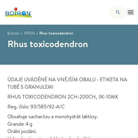
Boiron
>
VPOIS
>
Rhus toxicodendron
Rhus toxicodendron
ÚDAJE UVÁDĚNÉ NA VNĚJŠÍM OBALU - ETIKETA NA
TUBĚ S GRANULEMI
RHUS TOXICODENDRON 2CH-200CH, 3K-10MK
Reg. číslo: 93/585/92-A/C
Obsahuje sacharózu a monohydrát laktózy.
Granule 4 g
Orální podání.