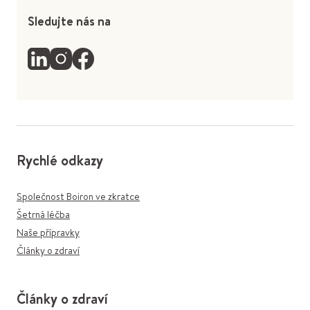
Sledujte nás na
Rychlé odkazy
Společnost Boiron ve zkratce
Šetrná léčba
Naše přípravky
Články o zdraví
Články o zdraví