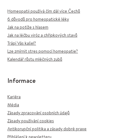
Homeopatii používá čím dál více Čechů
6 důvodů pro homeopatické léky
Jak na potíže s hlasem
Jak na léčbu viróz a chřipkových stavů
Trápí Vás kašel?
Lze zmírnit stres pomocí homeopatie?
Kalendář růstu mléčných zubů
Informace
Kariéra
Média
Zásady zpracování osobních údajů
Zásady používání cookies
Antikorupční politika a zásady dobré praxe
Přihlášení k newsletteru