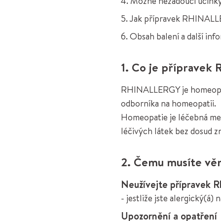
4. Možné nežádoucí účink
5. Jak přípravek RHINAL
6. Obsah balení a další in
1. Co je přípravek 
RHINALLERGY je homeopatic
odborníka na homeopatii.
Homeopatie je léčebná met
léčivých látek bez dosud 
2. Čemu musíte věn
Neužívejte přípravek R
- jestliže jste alergický(á
Upozornění a opatření