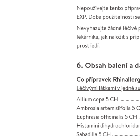
Nepoužívejte tento příprav
EXP. Doba použitelnosti s
Nevyhazujte žádné léčivé 
lékárníka, jak naložit s př
prostředí.
6. Obsah balení a d
Co přípravek Rhinaller
Léčivými látkami v jedné su
Allium cepa 5 CH ......................
Ambrosia artemisiifolia 5 CH ......
Euphrasia officinalis 5 CH .........
Histamini dihydrochloridum 9 CH 
Sabadilla 5 CH .........................