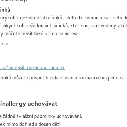
inků
erýkoli z nežádoucích účinků, sdělte to svému lékaři nebo l
ě jakýchkoli nežádoucích účinků, které nejsou uvedeny v té
y můžete hlásit také přímo na adresu:
éčiv
.cz/nahlasit-nezadouci-ucinek
inků můžete přispět k získání více informací o bezpečnost
hinallergy uchovávat
e žádné zvláštní podmínky uchovávání.
ek mimo dohled a dosah dětí.