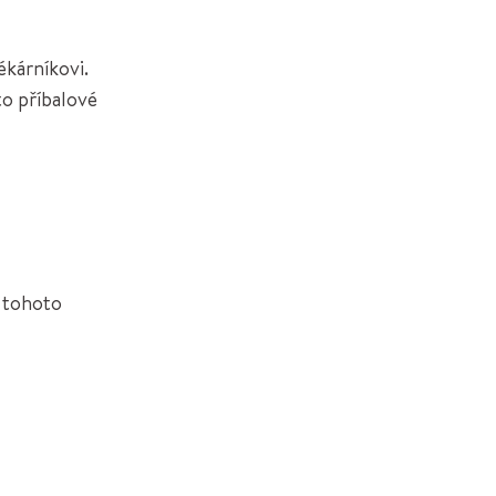
ékárníkovi.
to příbalové
i tohoto