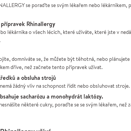
INALLERGY se poraďte se svým lékařem nebo lékárníkem, 
a přípravek Rhinallergy
bo lékárníka o všech lécích, které užíváte, které jste v ned
.
ojíte, domníváte se, že můžete být těhotná, nebo plánujete
kem dříve, než začnete tento přípravek užívat.
ředků a obsluha strojů
á žádný vliv na schopnost řídit nebo obsluhovat stroje.
obsahuje sacharózu a monohydrát laktózy.
 nesnášíte některé cukry, poraďte se se svým lékařem, než 
 Rhinallergy užívá