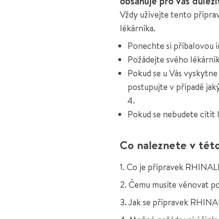
obsahuje pro vás důleži
Vždy užívejte tento přípr
lékárníka.
Ponechte si příbalovou i
Požádejte svého lékárník
Pokud se u Vás vyskytne 
postupujte v případě jak
4.
Pokud se nebudete cítit 
Co naleznete v tét
1. Co je přípravek RHINA
2. Čemu musíte věnovat p
3. Jak se přípravek RHIN