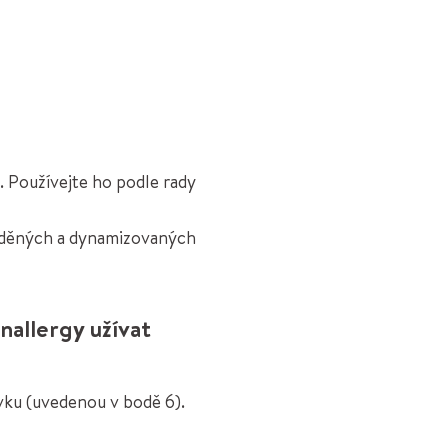
 Používejte ho podle rady
ředěných a dynamizovaných
allergy užívat
ravku (uvedenou v bodě 6).