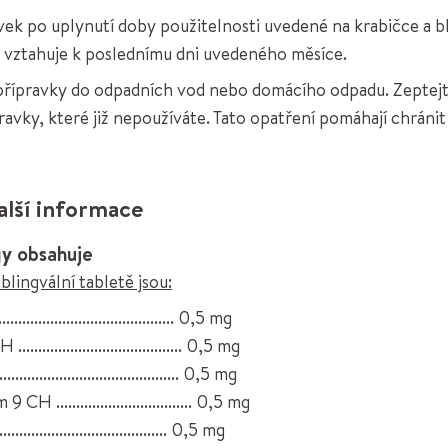
ek po uplynutí doby použitelnosti uvedené na krabičce a bl
e vztahuje k poslednímu dni uvedeného měsíce.
přípravky do odpadních vod nebo domácího odpadu. Zeptejt
ípravky, které již nepoužíváte. Tato opatření pomáhají chránit
alší informace
gy obsahuje
blingvální tabletě jsou:
...................................... 0,5 mg
................................... 0,5 mg
..................................... 0,5 mg
.................................. 0,5 mg
....................................... 0,5 mg