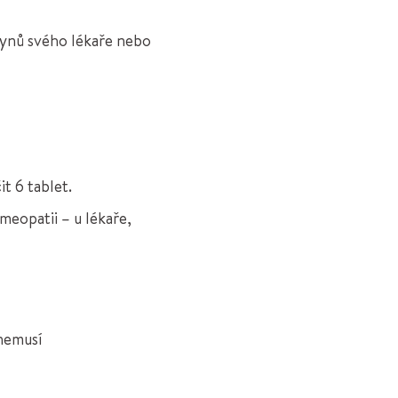
kynů svého lékaře nebo
t 6 tablet.
eopatii – u lékaře,
 nemusí