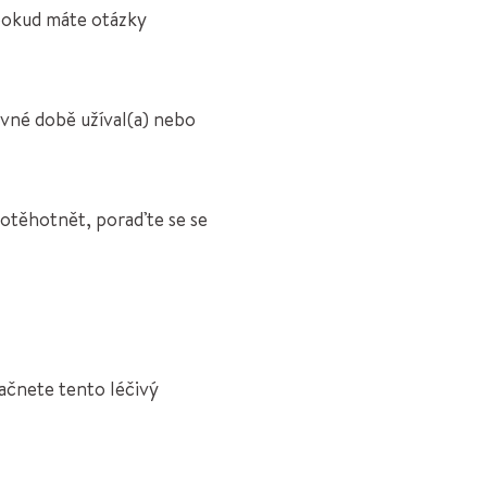
pokud máte otázky
ávné době užíval(a) nebo
 otěhotnět, poraďte se se
začnete tento léčivý