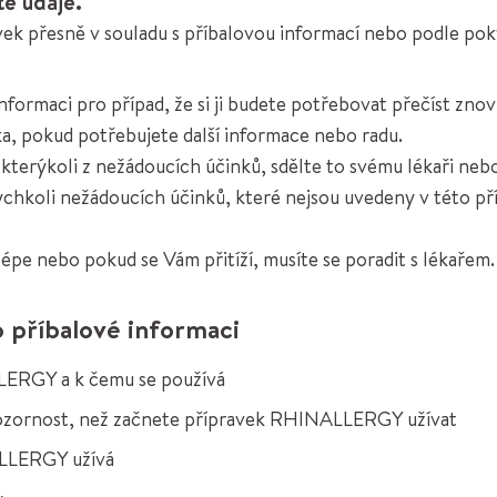
té údaje.
avek přesně v souladu s příbalovou informací nebo podle po
nformaci pro případ, že si ji budete potřebovat přečíst znov
a, pokud potřebujete další informace nebo radu.
kterýkoli z nežádoucích účinků, sdělte to svému lékaři nebo
ýchkoli nežádoucích účinků, které nejsou uvedeny v této př
lépe nebo pokud se Vám přitíží, musíte se poradit s lékařem.
o příbalové informaci
LLERGY a k čemu se používá
ozornost, než začnete přípravek RHINALLERGY užívat
ALLERGY užívá