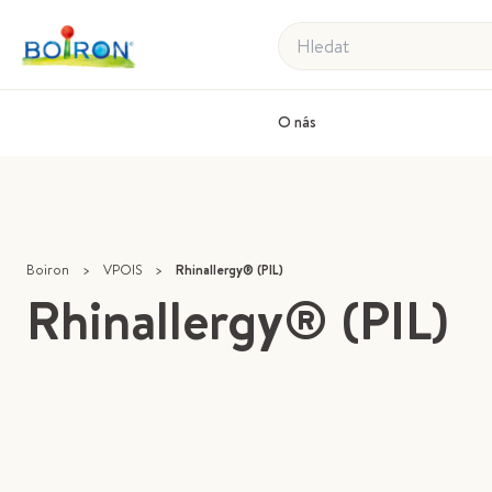
Hledat
O nás
Boiron
>
VPOIS
>
Rhinallergy® (PIL)
Rhinallergy® (PIL)