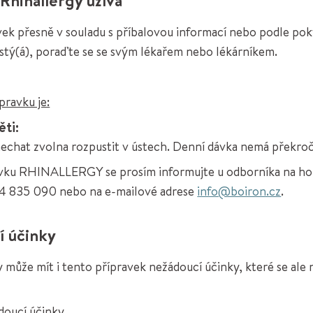
avek přesně v souladu s příbalovou informací nebo podle po
jistý(á), poraďte se se svým lékařem nebo lékárníkem.
ravku je:
ěti:
nechat zvolna rozpustit v ústech. Denní dávka nemá překroči
vku RHINALLERGY se prosím informujte u odborníka na hom
224 835 090 nebo na e-mailové adrese
info@boiron.cz
.
í účinky
může mít i tento přípravek nežádoucí účinky, které se ale
doucí účinky.