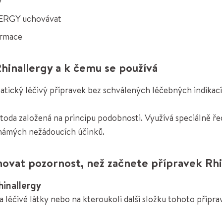
y
LERGY uchovávat
formace
Rhinallergy a k čemu se používá
ký léčivý přípravek bez schválených léčebných indikací.
oda založená na principu podobnosti. Využívá speciálně 
známých nežádoucích účinků.
ovat pozornost, než začnete přípravek Rhin
hinallergy
) na léčivé látky nebo na kteroukoli další složku tohoto příp