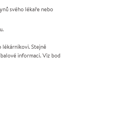
kynů svého lékaře nebo
u.
 lékárníkovi. Stejně
íbalové informaci. Viz bod