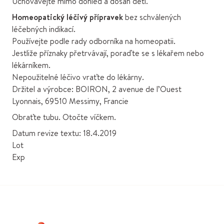
Uchovávejte mimo dohled a dosah dětí.
Homeopatický léčivý přípravek
bez schválených
léčebných indikací.
Používejte podle rady odborníka na homeopatii.
Jestliže příznaky přetrvávají, poraďte se s lékařem nebo
lékárníkem.
Nepoužitelné léčivo vraťte do lékárny.
Držitel a výrobce: BOIRON, 2 avenue de l’Ouest
Lyonnais, 69510 Messimy, Francie
Obraťte tubu. Otočte víčkem.
Datum revize textu: 18.4.2019
Lot
Exp