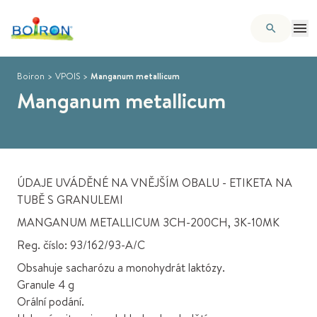
Boiron
>
VPOIS
>
Manganum metallicum
Manganum metallicum
ÚDAJE UVÁDĚNÉ NA VNĚJŠÍM OBALU - ETIKETA NA
TUBĚ S GRANULEMI
MANGANUM METALLICUM 3CH-200CH, 3K-10MK
Reg. číslo: 93/162/93-A/C
Obsahuje sacharózu a monohydrát laktózy.
Granule 4 g
Orální podání.