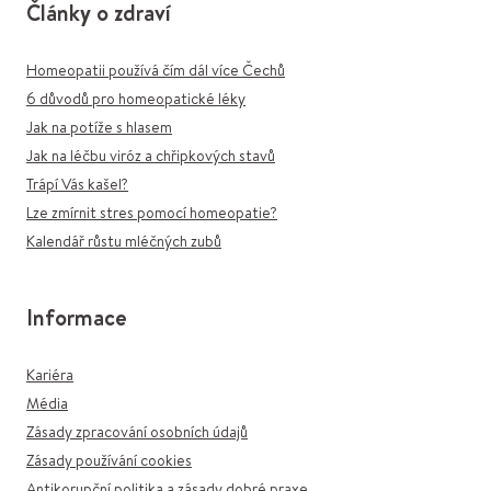
Články o zdraví
Homeopatii používá čím dál více Čechů
6 důvodů pro homeopatické léky
Jak na potíže s hlasem
Jak na léčbu viróz a chřipkových stavů
Trápí Vás kašel?
Lze zmírnit stres pomocí homeopatie?
Kalendář růstu mléčných zubů
Informace
Kariéra
Média
Zásady zpracování osobních údajů
Zásady používání cookies
Antikorupční politika a zásady dobré praxe