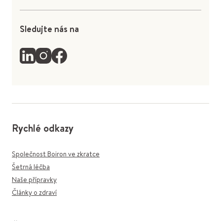
Sledujte nás na
Rychlé odkazy
Společnost Boiron ve zkratce
Šetrná léčba
Naše přípravky
Články o zdraví