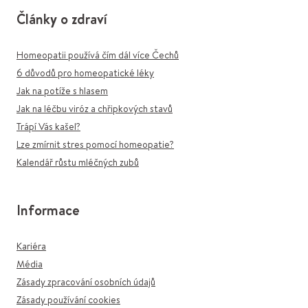
Články o zdraví
Homeopatii používá čím dál více Čechů
6 důvodů pro homeopatické léky
Jak na potíže s hlasem
Jak na léčbu viróz a chřipkových stavů
Trápí Vás kašel?
Lze zmírnit stres pomocí homeopatie?
Kalendář růstu mléčných zubů
Informace
Kariéra
Média
Zásady zpracování osobních údajů
Zásady používání cookies