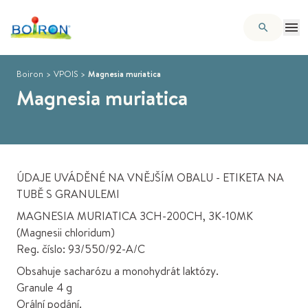
Boiron
>
VPOIS
>
Magnesia muriatica
Magnesia muriatica
ÚDAJE UVÁDĚNÉ NA VNĚJŠÍM OBALU - ETIKETA NA
TUBĚ S GRANULEMI
MAGNESIA MURIATICA 3CH-200CH, 3K-10MK
(Magnesii chloridum)
Reg. číslo: 93/550/92-A/C
Obsahuje sacharózu a monohydrát laktózy.
Granule 4 g
Orální podání.