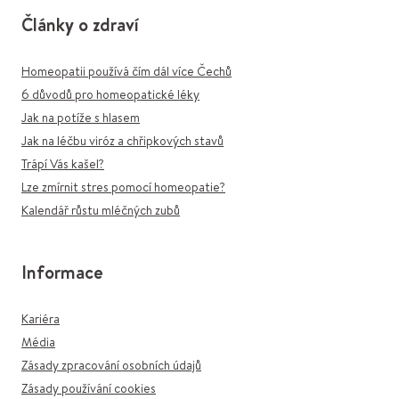
Články o zdraví
Homeopatii používá čím dál více Čechů
6 důvodů pro homeopatické léky
Jak na potíže s hlasem
Jak na léčbu viróz a chřipkových stavů
Trápí Vás kašel?
Lze zmírnit stres pomocí homeopatie?
Kalendář růstu mléčných zubů
Informace
Kariéra
Média
Zásady zpracování osobních údajů
Zásady používání cookies