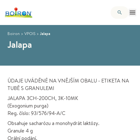
Boiron
>
VPOIS
>
Jalapa
Jalapa
ÚDAJE UVÁDĚNÉ NA VNĚJŠÍM OBALU - ETIKETA NA
TUBĚ S GRANULEMI
JALAPA 3CH-200CH, 3K-10MK
(Exogonium purga)
Reg. číslo: 93/576/94-A/C
Obsahuje sacharózu a monohydrát laktózy.
Granule 4 g
Orální podání.