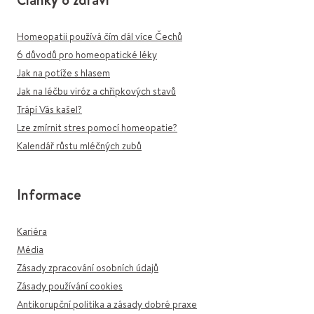
Homeopatii používá čím dál více Čechů
6 důvodů pro homeopatické léky
Jak na potíže s hlasem
Jak na léčbu viróz a chřipkových stavů
Trápí Vás kašel?
Lze zmírnit stres pomocí homeopatie?
Kalendář růstu mléčných zubů
Informace
Kariéra
Média
Zásady zpracování osobních údajů
Zásady používání cookies
Antikorupční politika a zásady dobré praxe