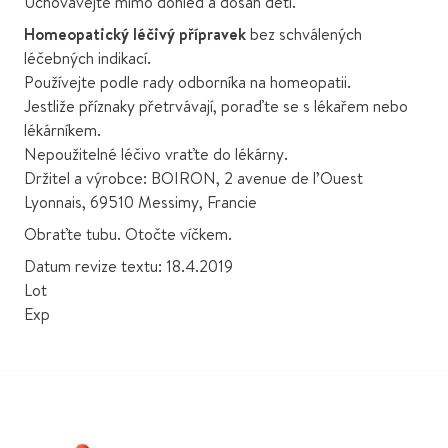
Uchovávejte mimo dohled a dosah dětí.
Homeopatický léčivý přípravek
bez schválených
léčebných indikací.
Používejte podle rady odborníka na homeopatii.
Jestliže příznaky přetrvávají, poraďte se s lékařem nebo
lékárníkem.
Nepoužitelné léčivo vraťte do lékárny.
Držitel a výrobce: BOIRON, 2 avenue de l’Ouest
Lyonnais, 69510 Messimy, Francie
Obraťte tubu. Otočte víčkem.
Datum revize textu: 18.4.2019
Lot
Exp