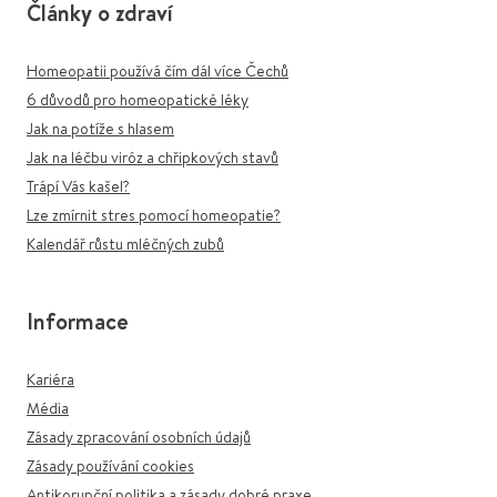
Články o zdraví
Homeopatii používá čím dál více Čechů
6 důvodů pro homeopatické léky
Jak na potíže s hlasem
Jak na léčbu viróz a chřipkových stavů
Trápí Vás kašel?
Lze zmírnit stres pomocí homeopatie?
Kalendář růstu mléčných zubů
Informace
Kariéra
Média
Zásady zpracování osobních údajů
Zásady používání cookies
Antikorupční politika a zásady dobré praxe