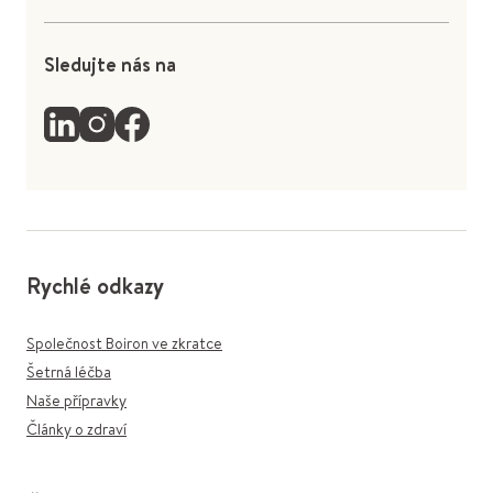
Sledujte nás na
Rychlé odkazy
Společnost Boiron ve zkratce
Šetrná léčba
Naše přípravky
Články o zdraví