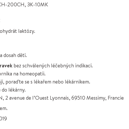
H-200CH, 3K-10MK
C
ohydrát laktózy.
 dosah dětí.
pravek
bez schválených léčebných indikací.
orníka na homeopatii.
ají, poraďte se s lékařem nebo lékárníkem.
 do lékárny.
, 2 avenue de l’Ouest Lyonnais, 69510 Messimy, Francie
kem.
2019