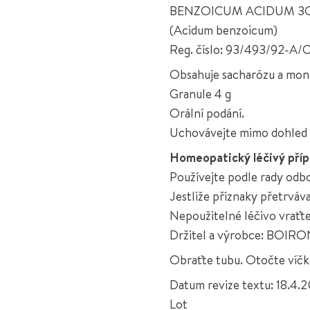
BENZOICUM ACIDUM 3C
(Acidum benzoicum)
Reg. číslo: 93/493/92-A/
Obsahuje sacharózu a mon
Granule 4 g
Orální podání.
Uchovávejte mimo dohled a
Homeopatický léčivý pří
Používejte podle rady odb
Jestliže příznaky přetrváv
Nepoužitelné léčivo vraťte
Držitel a výrobce: BOIRON
Obraťte tubu. Otočte víč
Datum revize textu: 18.4.
Lot