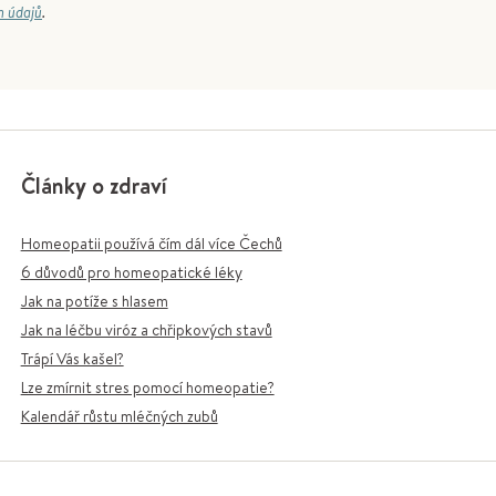
h údajů
.
Články o zdraví
Homeopatii používá čím dál více Čechů
6 důvodů pro homeopatické léky
Jak na potíže s hlasem
Jak na léčbu viróz a chřipkových stavů
Trápí Vás kašel?
Lze zmírnit stres pomocí homeopatie?
Kalendář růstu mléčných zubů