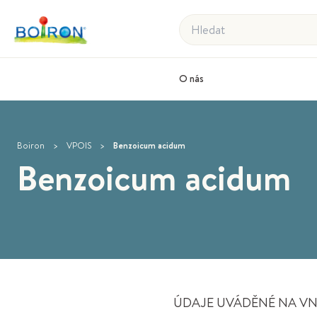
Hledat
O nás
Boiron
>
VPOIS
>
Benzoicum acidum
Benzoicum acidum
ÚDAJE UVÁDĚNÉ NA VNĚ