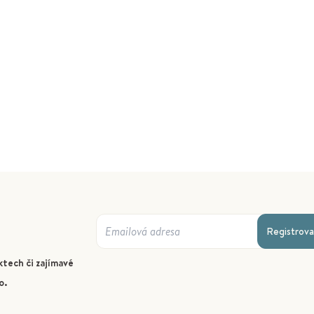
Registrova
tech či zajímavé
o.