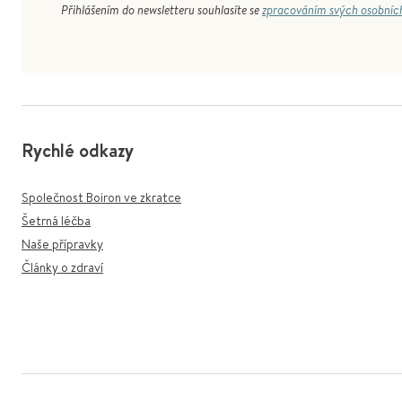
Přihlášením do newsletteru souhlasíte se
zpracováním svých osobníc
Rychlé odkazy
Společnost Boiron ve zkratce
Šetrná léčba
Naše přípravky
Články o zdraví