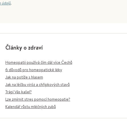
h údajů
.
Články o zdraví
Homeopatii používá čím dál více Čechů
6 důvodů pro homeopatické léky
Jak na potíže s hlasem
Jak na léčbu viróz a chřipkových stavů
Trápí Vás kašel?
Lze zmírnit stres pomocí homeopatie?
Kalendář růstu mléčných zubů