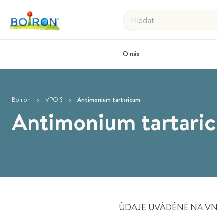
Hledat
O nás
Boiron
>
VPOIS
>
Antimonium tartaricum
Antimonium tartari
ÚDAJE UVÁDĚNÉ NA VNĚ