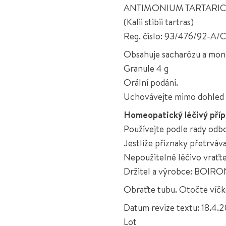
ANTIMONIUM TARTARIC
(Kalii stibii tartras)
Reg. číslo: 93/476/92-A/
Obsahuje sacharózu a mon
Granule 4 g
Orální podání.
Uchovávejte mimo dohled a
Homeopatický léčivý pří
Používejte podle rady odb
Jestliže příznaky přetrváv
Nepoužitelné léčivo vraťte
Držitel a výrobce: BOIRON
Obraťte tubu. Otočte víč
Datum revize textu: 18.4.
Lot