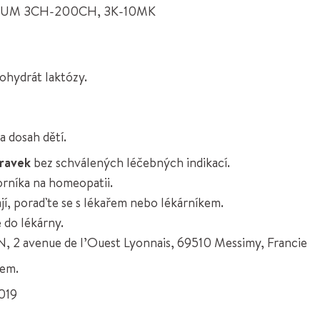
UM 3CH-200CH, 3K-10MK
C
ohydrát laktózy.
 dosah dětí.
pravek
bez schválených léčebných indikací.
orníka na homeopatii.
ají, poraďte se s lékařem nebo lékárníkem.
 do lékárny.
, 2 avenue de l’Ouest Lyonnais, 69510 Messimy, Francie
kem.
2019