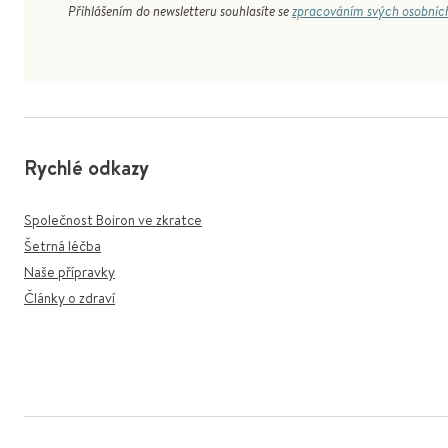
Přihlášením do newsletteru souhlasíte se
zpracováním svých osobníc
Rychlé odkazy
Společnost Boiron ve zkratce
Šetrná léčba
Naše přípravky
Články o zdraví