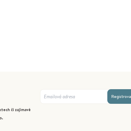
Registrova
tech či zajímavé
o.