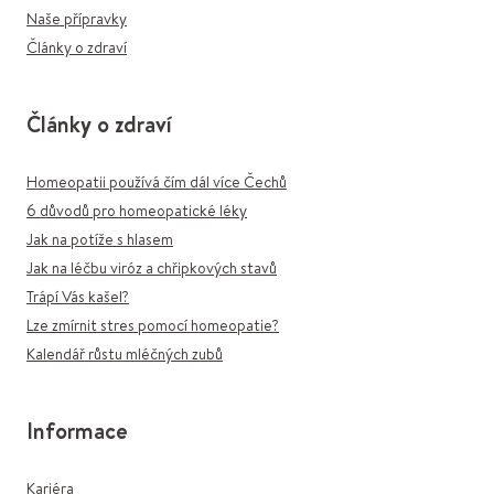
Naše přípravky
Články o zdraví
Články o zdraví
Homeopatii používá čím dál více Čechů
6 důvodů pro homeopatické léky
Jak na potíže s hlasem
Jak na léčbu viróz a chřipkových stavů
Trápí Vás kašel?
Lze zmírnit stres pomocí homeopatie?
Kalendář růstu mléčných zubů
Informace
Kariéra