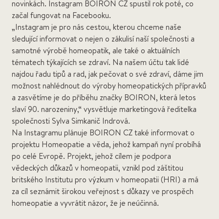
novinkách. Instagram BOIRON CZ spustil rok poté, co
začal fungovat na Facebooku.
„Instagram je pro nás cestou, kterou chceme naše
sledující informovat o nejen o zákulisí naší společnosti a
samotné výrobě homeopatik, ale také o aktuálních
tématech týkajících se zdraví. Na našem účtu tak lidé
najdou řadu tipů a rad, jak pečovat o své zdraví, dáme jim
možnost nahlédnout do výroby homeopatických přípravků
a zasvětíme je do příběhu značky BOIRON, která letos
slaví 90. narozeniny,“ vysvětluje marketingová ředitelka
společnosti Sylva Simkanič Indrová.
Na Instagramu plánuje BOIRON CZ také informovat o
projektu Homeopatie a věda, jehož kampaň nyní probíhá
po celé Evropě. Projekt, jehož cílem je podpora
vědeckých důkazů v homeopatii, vznikl pod záštitou
britského Institutu pro výzkum v homeopatii (HRI) a má
za cíl seznámit širokou veřejnost s důkazy ve prospěch
homeopatie a vyvrátit názor, že je neúčinná.