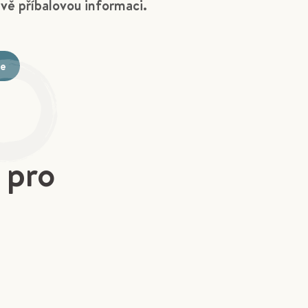
ivě příbalovou informaci.
te
 pro