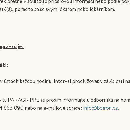
avek přesně v souladu s příbalovou informací nebo podle po
jistý(á), poraďte se se svým lékařem nebo lékárníkem.
pravku je:
ěti:
v ústech každou hodinu. Interval prodlužovat v závislosti na
vku PARAGRIPPE se prosím informujte u odborníka na homeo
224 835 090 nebo na e-mailové adrese:
info@boiron.cz
.