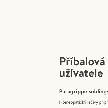
Příbalová
uživatele
Paragrippe sublingv
Homeopatický léčivý příp