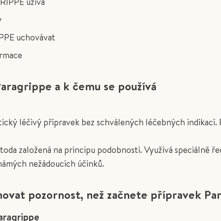
GRIPPE užívá
y
IPPE uchovávat
formace
Paragrippe a k čemu se používá
ý léčivý přípravek bez schválených léčebných indikací. P
oda založená na principu podobnosti. Využívá speciálně 
známých nežádoucích účinků.
ovat pozornost, než začnete přípravek Par
aragrippe