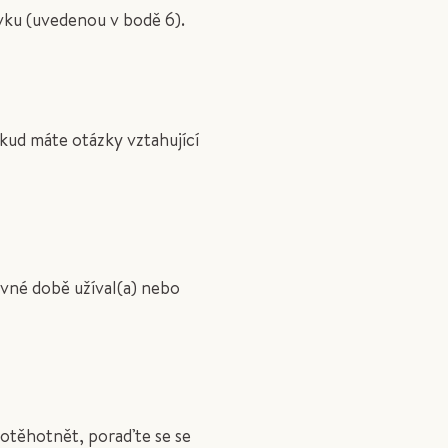
ravku (uvedenou v bodě 6).
ud máte otázky vztahující
ávné době užíval(a) nebo
 otěhotnět, poraďte se se