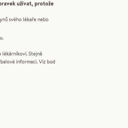
pravek užívat, protože
kynů svého lékaře nebo
u.
 lékárníkovi. Stejně
íbalové informaci. Viz bod