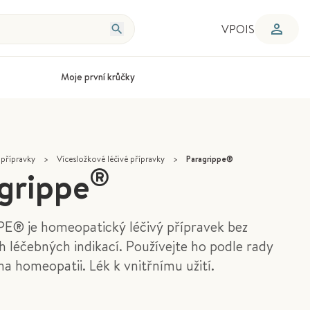
VPOIS
Moje první krůčky
 přípravky
>
Vícesložkové léčivé přípravky
>
Paragrippe®
®
grippe
® je homeopatický léčivý přípravek bez
 léčebných indikací. Používejte ho podle rady
a homeopatii. Lék k vnitřnímu užití.