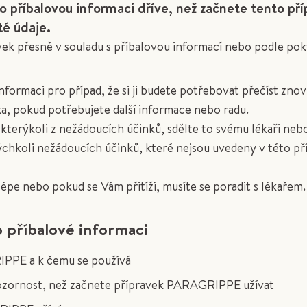
o příbalovou informaci dříve, než začnete tento pří
té údaje.
avek přesně v souladu s příbalovou informací nebo podle po
nformaci pro případ, že si ji budete potřebovat přečíst znov
a, pokud potřebujete další informace nebo radu.
kterýkoli z nežádoucích účinků, sdělte to svému lékaři nebo
ýchkoli nežádoucích účinků, které nejsou uvedeny v této př
lépe nebo pokud se Vám přitíží, musíte se poradit s lékařem.
o příbalové informaci
IPPE a k čemu se používá
ozornost, než začnete přípravek PARAGRIPPE užívat