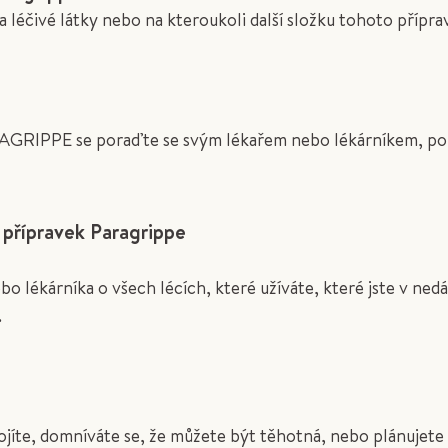
) na léčivé látky nebo na kteroukoli další složku tohoto příp
AGRIPPE se poraďte se svým lékařem nebo lékárníkem, pok
a přípravek Paragrippe
bo lékárníka o všech lécích, které užíváte, které jste v ned
.
ojíte, domníváte se, že můžete být těhotná, nebo plánujete