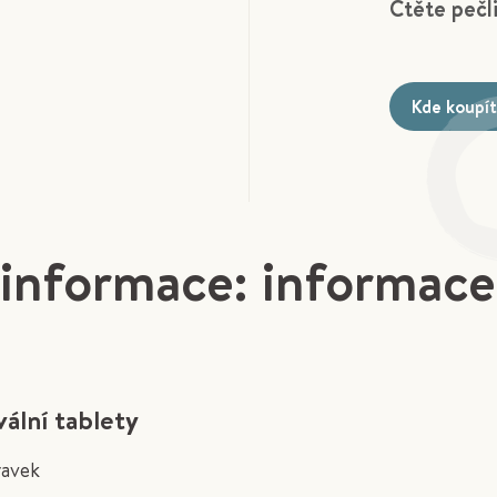
Čtěte pečl
Kde koupí
 informace: informace
ální tablety
ravek