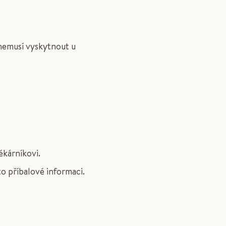
 nemusí vyskytnout u
ékárníkovi.
o příbalové informaci.