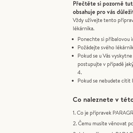
Přečtěte si pozorně tut
obsahuje pro vás důleži
Vždy užívejte tento přípr
lékárníka.
Ponechte si příbalovou i
Požádejte svého lékárník
Pokud se u Vás vyskytne 
postupujte v případě jak
4.
Pokud se nebudete cítit 
Co naleznete v tét
1. Co je přípravek PARAGR
2. Čemu musíte věnovat p