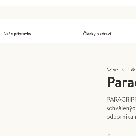
Naše přípravky
Články o zdraví
Boiron
>
Naše
Para
PARAGRIPPE
schválených
odborníka n