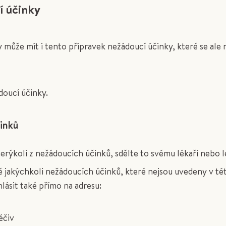
í účinky
může mít i tento přípravek nežádoucí účinky, které se ale
doucí účinky.
inků
erýkoli z nežádoucích účinků, sdělte to svému lékaři nebo l
ě jakýchkoli nežádoucích účinků, které nejsou uvedeny v tét
ásit také přímo na adresu:
éčiv