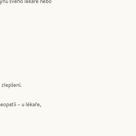
kynů svého lékaře nebo
 zlepšení.
patii – u lékaře,